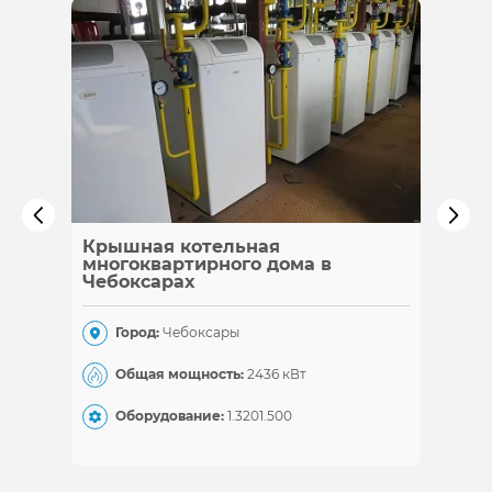
Крышная котельная
Каска
многоквартирного дома в
Чебоксарах
Гор
Город:
Чебоксары
Общ
Общая мощность:
2436 кВт
Обо
Оборудование:
1.320
1.500