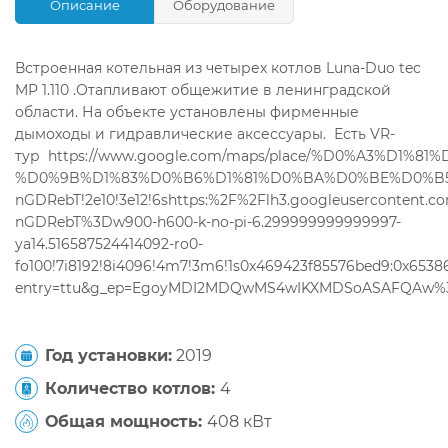
Описание
Оборудование
Встроенная котельная из четырех котлов Luna-Duo tec
MP 1.110 .Отапливают общежитие в ленинградской
области. На объекте установлены фирменные
дымоходы и гидравлические аксессуары. Есть VR-
тур
https://www.google.com/maps/place/%D0%A3%D1%81
%D0%9B%D1%83%D0%B6%D1%81%D0%BA%D0%BE%D0%B5+%D
nGDRebT!2e10!3e12!6shttps:%2F%2Flh3.googleuserconten
nGDRebT%3Dw900-h600-k-no-pi-6.299999999999997-
ya14.516587524414092-ro0-
fo100!7i8192!8i4096!4m7!3m6!1s0x469423f85576bed9:0x65386
entry=ttu&g_ep=EgoyMDI2MDQwMS4wIKXMDSoASAFQAw
Год установки:
2019
Количество котлов:
4
Общая мощность:
408 кВт