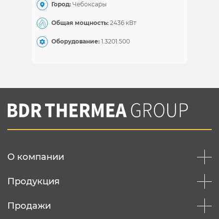
Город:
Чебоксары
Общ
Общая мощность:
2436 кВт
Обо
Оборудование:
1.320
1.500
О компании
Продукция
Продажи