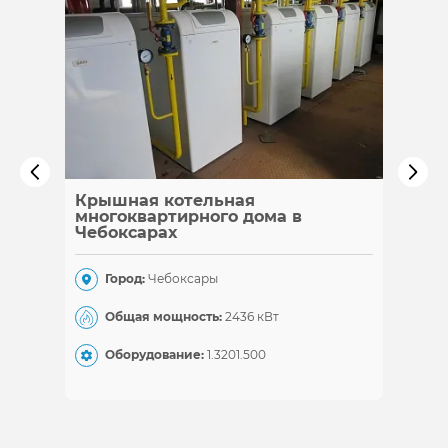
Крышная котельная
Каска
многоквартирного дома в
Чебоксарах
Гор
Город:
Чебоксары
Общ
Общая мощность:
2436 кВт
Обо
Оборудование:
1.320
1.500