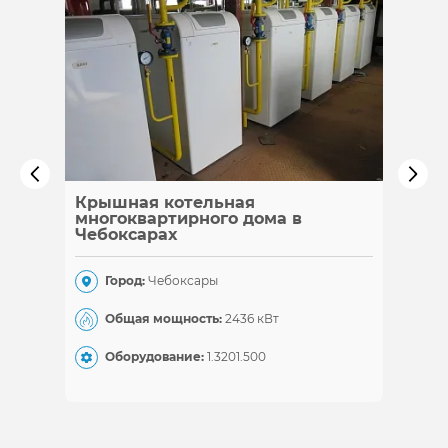
Крышная котельная
Каска
многоквартирного дома в
Чебоксарах
Гор
Город:
Чебоксары
Общ
Общая мощность:
2436 кВт
Обо
Оборудование:
1.320
1.500