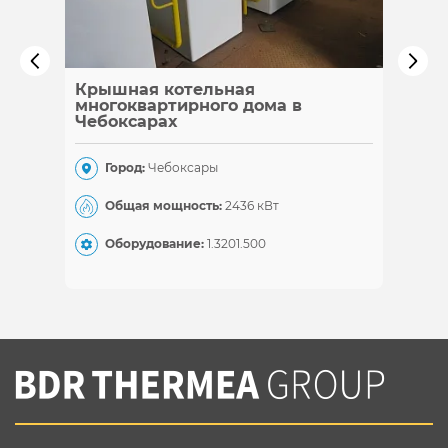
Крышная котельная
Каска
многоквартирного дома в
Чебоксарах
Гор
Город:
Чебоксары
Общ
Общая мощность:
2436 кВт
Обо
Оборудование:
1.320
1.500