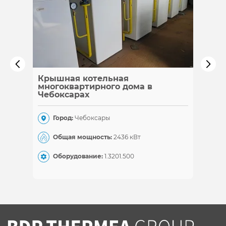
Крышная котельная
Каска
многоквартирного дома в
Чебоксарах
Гор
Город:
Чебоксары
Общ
Общая мощность:
2436 кВт
Обо
Оборудование:
1.320
1.500